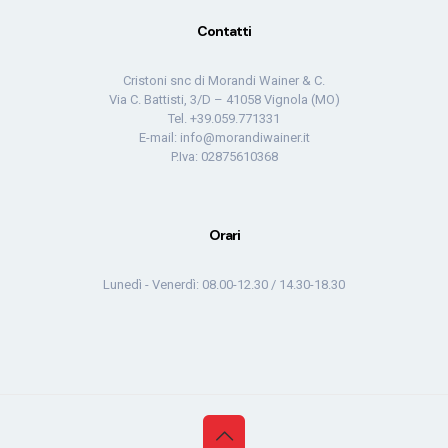
Contatti
Cristoni snc di Morandi Wainer & C.
Via C. Battisti, 3/D – 41058 Vignola (MO)
Tel. +39.059.771331
E-mail: info@morandiwainer.it
P.Iva: 02875610368
Orari
Lunedì - Venerdì: 08.00-12.30 / 14.30-18.30