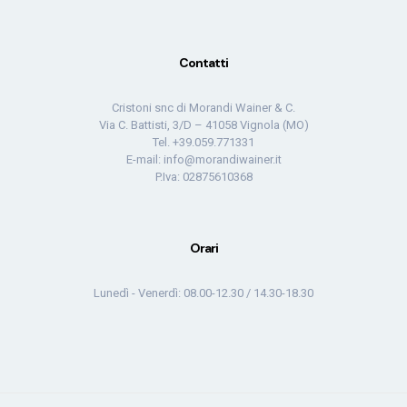
Contatti
Cristoni snc di Morandi Wainer & C.
Via C. Battisti, 3/D – 41058 Vignola (MO)
Tel. +39.059.771331
E-mail: info@morandiwainer.it
P.Iva: 02875610368
Orari
Lunedì - Venerdì: 08.00-12.30 / 14.30-18.30