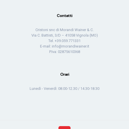
Contatti
Cristoni snc di Morandi Wainer & C.
Via C. Battisti, 3/D – 41058 Vignola (MO)
Tel. +39.059.771331
E-mail: info@morandiwainer.it
P.Iva: 02875610368
Orari
Lunedì - Venerdì: 08.00-12.30 / 14.30-18.30